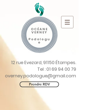
OCÉANE
VERNEY
Podologu
e
12 rue Evezard, 91150 Étampes.
Tel :
01 69 94 00 79
overney.podologue@gmail.com
Prendre RDV